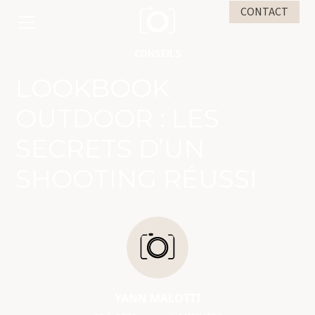
CONTACT
CONSEILS
LOOKBOOK
OUTDOOR : LES
SECRETS D’UN
SHOOTING RÉUSSI
YANN MALOTTI